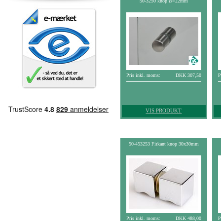
50-3250 knop Ø=22mm
Pris inkl. moms:
DKK 307,50
P
VIS PRODUKT
50-453253 Firkant knop 30x30mm
Pris inkl. moms:
DKK 488,00
P