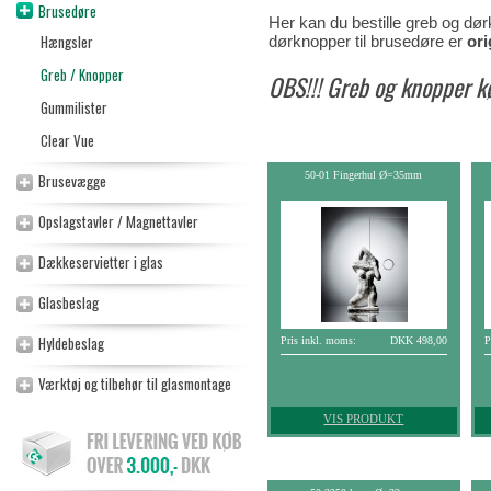
Brusedøre
Her kan du bestille greb og dør
Hængsler
dørknopper til brusedøre er
ori
Greb / Knopper
OBS!!! Greb og knopper 
Gummilister
Clear Vue
50-01 Fingerhul Ø=35mm
Brusevægge
Opslagstavler / Magnettavler
Dækkeservietter i glas
Glasbeslag
Hyldebeslag
Pris inkl. moms:
DKK 498,00
P
Værktøj og tilbehør til glasmontage
VIS PRODUKT