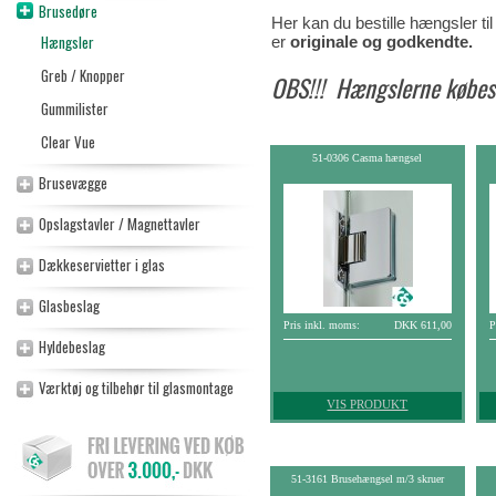
Brusedøre
Her kan du bestille hængsler ti
Hængsler
er
originale og godkendte.
Greb / Knopper
OBS!!! Hængslerne købe
Gummilister
Clear Vue
51-0306 Casma hængsel
Brusevægge
Opslagstavler / Magnettavler
Dækkeservietter i glas
Glasbeslag
Pris inkl. moms:
DKK 611,00
P
Hyldebeslag
Værktøj og tilbehør til glasmontage
VIS PRODUKT
51-3161 Brusehængsel m/3 skruer