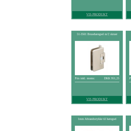
VIS PRODUKT
51-3561 Brusehængsel m/2 skruer
Pris inkl. moms:
DKK 951,25
P
VIS PRODUKT
1mm Afstandsstykke til hængsel