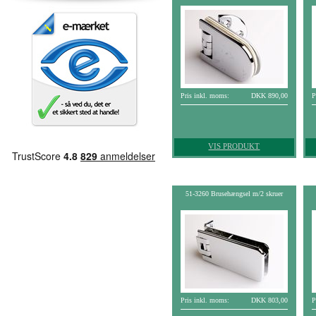
Pris inkl. moms:
DKK 890,00
P
VIS PRODUKT
51-3260 Brusehængsel m/2 skruer
Pris inkl. moms:
DKK 803,00
P