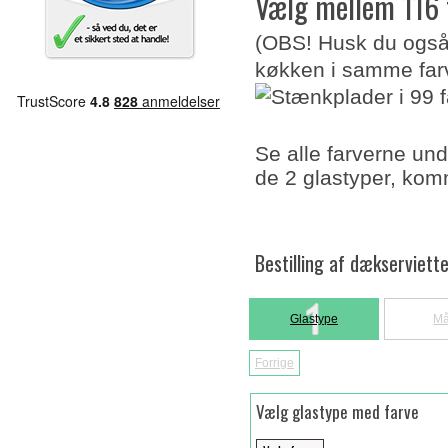
Vælg mellem 116 f
(OBS! Husk du også k
køkken i samme far
Se alle farverne un
de 2 glastyper, komm
Bestilling af dækserviett
Glastype
Må
Forrige
Vælg glastype med farve