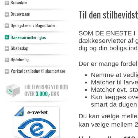
Brusedøre
Til den stilbevids
Brusevægge
Opslagstavler / Magnettavler
SOM DE ENESTE I LA
Dækkeservietter i glas
dækkeservietter af gl
dig og din boligs ind
Glasbeslag
Hyldebeslag
Der er mange fordel
Værktøj og tilbehør til glasmontage
Nemme at vedlig
Matcher til farv
Matcher evt. st
Kan lægges ove
smart da dugen d
Du kan vælge mellem 
kan vælge mellem 2 